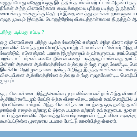
எழுதும்போது ஏதேனும் ஒரு இடத்தில் தடங்கல் ஏற்பட்டால் அதன் பி
நீங்கள் அந்த வினாவிற்கான மையக்கருவை புரிந்து படித்து இருந்தால்
மையக்கரு உங்களுக்கு தெரியும் இதை வைத்து தாங்கள் தங்களுட
எழுத முடியும் இதையே பொதுத்தேர்வு விடைத்தாள்களை திருத்தும் ஆசிரி
புரிந்து படிப்பது எப்படி ?
ஒரு வினாவினை புரிந்து படிக்க வேண்டும் என்றால் அந்த வினா எந்த
தங்களின் சொந்த தாய்மொழிக்கு மாற்றி அமைக்கவும் பின்னர் அந்த
வேண்டும். ஏனென்றால் யாராக இருந்தாலும் அவர்களுடைய தாய்மொழ
மறக்க மாட்டார்கள். எனவே நீங்கள் எதைப் படித்தாலும் உங்களது த
பின்னர் அதனை ஆங்கிலத்திலோ அல்லது அங்கு எழுத வேண்டிய மொழ
இலக்கிய நெறிமுறைகளை நன்கு அறிந்து இருந்தால் உங்களால் உங்கள
விடையினை ஆங்கிலத்திலோ அல்லது அங்கு எழுதவேண்டிய மொழியி
முடியும்.
ஒரு வினாவினை புரிந்துகொள்ள முடியவில்லை என்றால் அந்த வி
ஆசிரியர்களிடமும் கேட்டு அந்த வினா-விடை உங்கள் தாய்மொழியில் ப
புரியவில்லை என்றால் அந்த வினாவிற்கான பாடத்தை ஒரு தனித் தாளில
தாங்கள் எதைக் கற்றாலும் அதை படமாக கற்றால் தங்களுடைய மூளை
பாடப்புத்தகங்களில் அனைத்து செயல்முறைகள் மற்றும் விடைகளுக்க
கூறப்பட்டுள்ள முறையை படமாக போட்டு காண்பித்துள்ளனர்.