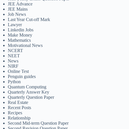
JEE Advance
JEE Mains
Job News
Last Year Cut-off Mark
Lawyer
Linkedin Jobs
Make Money
Mathematics
Motivational News
NCERT
NEET
News
NIRF
Online Test
Penguin guides
Python
Quantum Computing
Quarterly Answer Key
Quarterly Question Paper
Real Estate
Recent Posts
Recipes
Relationship
Second Mid-term Question Paper
Second Revision Question Paper