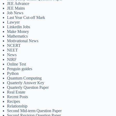
JEE Advance
JEE Mains
Job News
Last Year Cut-off Mark
Lawyer
Linkedin Jobs
Make Money
Mathematics
Motivational News
NCERT
NEET
News
NIRF
Online Test
Penguin guides
Python
Quantum Computing
Quarterly Answer Key
Quarterly Question Paper
Real Estate
Recent Posts
Recipes
Relationship
Second Mid-term Question Paper
Second Revision Question Paper