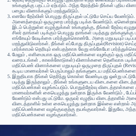
உங்களுக்கு பதட்டம் ஏற்படும். அந்த நேரத்தில் நீங்கள் புதிய வ
பழைய வினாக்களும் மறந்துவிடும்.
எனவே தேர்வின் பொழுது திருப்புதல் மட்டுமே செய்ய வேண்டும். த
அனைத்தையும் ஒருமுறை பார்த்து படிக்க வேண்டும். ஏனென்றால் ,
இடம் பெற்றுள்ள எழுத்துக்கள் உங்களுக்கு, நீங்கள் தேர்வு எழு
சிலர் தாங்கள் படிக்கும் பொழுது தாங்கள் படித்தது தங்களுக்
எங்கேயும் வேடிக்கை பார்த்துக்கொண்டே அதை மறுபடியும் படிப்
மறந்துவிடுவார்கள். நீங்கள் எப்போது திருப்புதல்(Revision) செய்
பார்க்காமல் தெரியும் என்பதற்காக வேறு எங்கேயோ பார்த்துக்கொ
மேலும் , எளிமையாக ஒரு மதிப்பெண்களை வழங்கும் ஒரு மதிப்ப
வரைபடங்கள் , காலக்கோடுகள்) வினாக்களை தெளிவாக படிக்கவும்
மதிப்பெண் வினாக்களை மறுபடியும் ஒருமுறை திருப்புதல் (Revis
கூடிய மாணவர்கள் பெரும்பாலும் தங்களுடைய மதிப்பெண்களை இ
இறுதியாக நீங்கள் தெரிந்து கொள்ள வேண்டியது ஒன்று மட்டுமே
படித்து இருந்தாலும் , நீங்கள் உங்களுடைய விடைகளை விடைத
மதிப்பெண்கள் வழங்கப்படும். பொதுத்தேர்வு விடைத்தாள்களை திரு
மாணவர்களின் கையெழுத்து நன்றாக இருக்க வேண்டும் , பேப்பர்
வேண்டும் என்பது மட்டுமே. ஒருவர் எழுதிய விடைத்தாளில் அன
விடைத்தாளில் உள்ள கையெழுத்து நன்றாக இல்லை என்றால் அந்த
மதிப்பெண்களை வழங்குவதற்கு தயங்குவார்கள். இதுவே, அந்த 
மதிப்பெண்களை வழங்குவார்கள்.