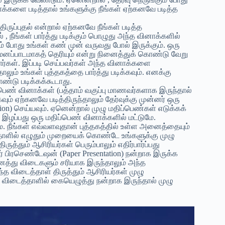
ினாக்களை படித்தால் உங்களுக்கு நீங்கள் ஏற்கனவே படித்த
ிருப்புதல் என்றால் ஏற்கனவே நீங்கள் படித்த
 நீங்கள் பார்த்து படிக்கும் பொழுது அந்த வினாக்களில்
தும் போது உங்கள் கண் முன் வருவது போல் இருக்கும். ஒரு
கு மனப்பாடமாகத் தெரியும் என்று நினைத்துக் கொண்டு வேறு
பார்கள். இப்படி செய்பவர்கள் அந்த வினாக்களை
தாலும் உங்கள் புத்தகத்தை பார்த்து படிக்கவும். எனக்கு
ண்டு படிக்கக்கூடாது.
ெண் வினாக்கள் (பத்தாம் வகுப்பு மாணவர்களாக இருந்தால்
 ஏற்கனவே படித்திருந்தாலும் தேர்வுக்கு முன்னர் ஒரு
ion) செய்யவும். ஏனென்றால் முழு மதிப்பெண்கள் எடுக்கக்
ழப்பது ஒரு மதிப்பெண் வினாக்களில் மட்டுமே.
. நீங்கள் எவ்வளவுதான் புத்தகத்தில் உள்ள அனைத்தையும்
்தாளில் எழுதும் முறையைக் கொண்டே உங்களுக்கு முழு
த்தும் ஆசிரியர்கள் பெரும்பாலும் எதிர்பார்ப்பது
 பிரசெண்டேஷன் (Paper Presentation) நன்றாக இருக்க
ைத்து விடைகளும் சரியாக இருந்தாலும் அந்த
 விடைத்தாள் திருத்தும் ஆசிரியர்கள் முழு
விடைத்தாளில் கையெழுத்து நன்றாக இருந்தால் முழு