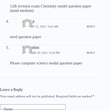
12th revision exam Chemistry model question paper
(tamil medium)
gowri p
JANUARY 21, 2022 / 9:41 AM
REPLY
need question paper
Srivarshini
FEBRUARY 10, 2022 / 6:39 PM
REPLY
Please computer science modal question paper
Leave a Reply
Your email address will not be published.
Required fields are marked
*
Name