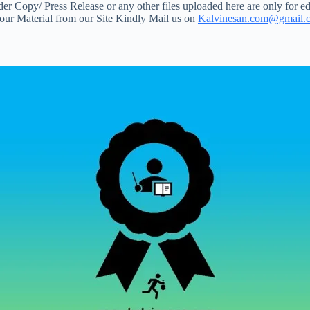
 Copy/ Press Release or any other files uploaded here are only for ed
your Material from our Site Kindly Mail us on
Kalvinesan.com@gmail.